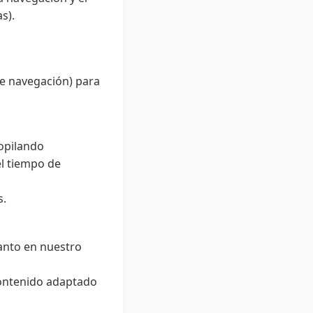
s).
de navegación) para
opilando
el tiempo de
s.
tanto en nuestro
contenido adaptado