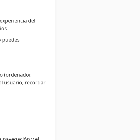
experiencia del
ios.
mo puedes
o (ordenador,
al usuario, recordar
a navegación y el