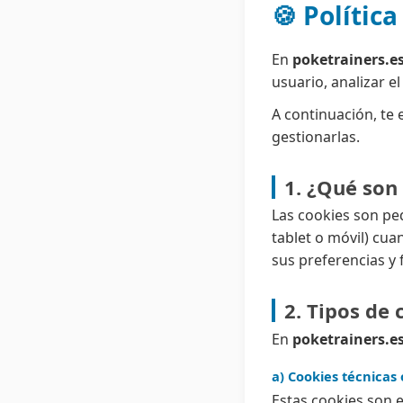
🍪 Polític
En
poketrainers.e
usuario, analizar el
A continuación, te
gestionarlas.
1. ¿Qué son 
Las cookies son pe
tablet o móvil) cua
sus preferencias y 
2. Tipos de
En
poketrainers.e
a) Cookies técnicas
Estas cookies son e