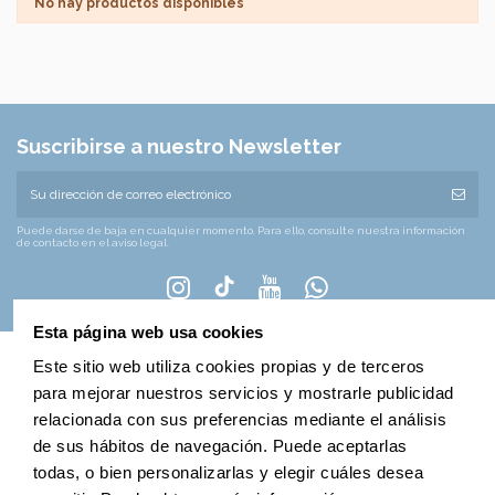
No hay productos disponibles
Suscribirse a nuestro Newsletter
Puede darse de baja en cualquier momento. Para ello, consulte nuestra información
de contacto en el aviso legal.
Esta página web usa cookies
Este sitio web utiliza cookies propias y de terceros
para mejorar nuestros servicios y mostrarle publicidad
Nuestra empresa
relacionada con sus preferencias mediante el análisis
de sus hábitos de navegación. Puede aceptarlas
Datos de contacto
todas, o bien personalizarlas y elegir cuáles desea