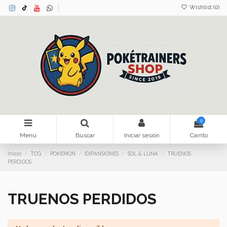
Wishlist (
0
)
0
Menu
Buscar
Iniciar sesión
Carrito
Inicio
TCG
POKEMON
EXPANSIONES
SOL & LUNA
TRUENOS
PERDIDOS
TRUENOS PERDIDOS