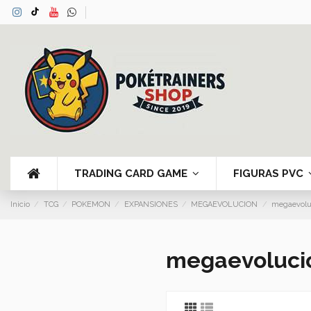
TRADING CARD GAME
FIGURAS PVC
Inicio
TCG
POKEMON
EXPANSIONES
MEGAEVOLUCION
megaevolu
megaevoluci