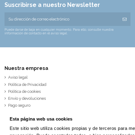
Suscribirse a nuestro Newsletter
Puede darse de baja en cualquier momento. Para ello, consulte nuestra
información de contacto en el aviso legal.
Nuestra empresa
Aviso legal
Política de Privacidad
Política de cookies
Envío y devoluciones
Pago seguro
Sobre nosotros
Esta página web usa cookies
Contacte con nosotros
Este sitio web utiliza cookies propias y de terceros para m