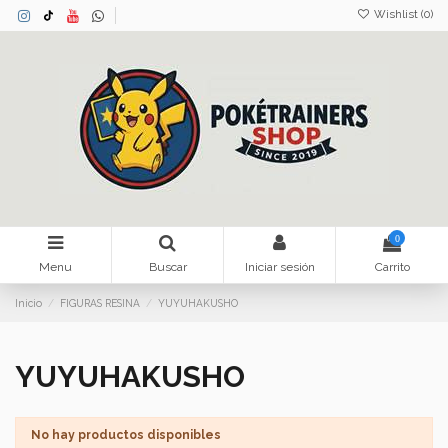
Wishlist (
0
)
0
Menu
Buscar
Iniciar sesión
Carrito
Inicio
FIGURAS RESINA
YUYUHAKUSHO
YUYUHAKUSHO
No hay productos disponibles