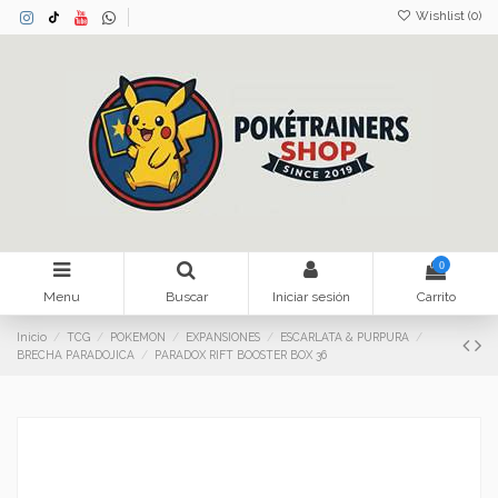
Wishlist (
0
)
0
Menu
Buscar
Iniciar sesión
Carrito
Inicio
TCG
POKEMON
EXPANSIONES
ESCARLATA & PURPURA
BRECHA PARADOJICA
PARADOX RIFT BOOSTER BOX 36